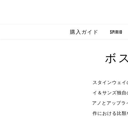
購入ガイド
SPIRIO
SPIRIO R
ボ
SPIRIOCA
スタインウェイ
イ＆サンズ独自
アノとアップラ
作における比類