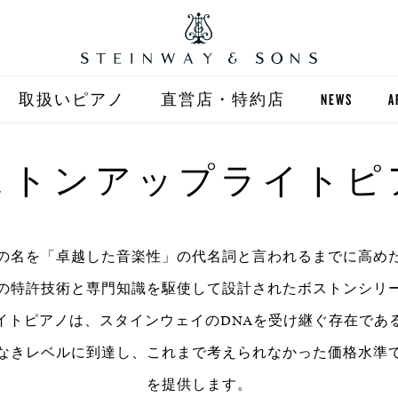
取扱いピアノ
直営店・特約店
NEWS
A
STEINWAY
直営店 (東京)
ストンアップライトピ
ST
自動演奏 SPIRIO
直営店 (大阪)
BOSTON
全国正規特約店
の名を「卓越した音楽性」の代名詞と言われるまでに高め
の特許技術と専門知識を駆使して設計されたボストンシリ
イトピアノは、スタインウェイのDNAを受け継ぐ存在であ
なきレベルに到達し、これまで考えられなかった価格水準
を提供します。