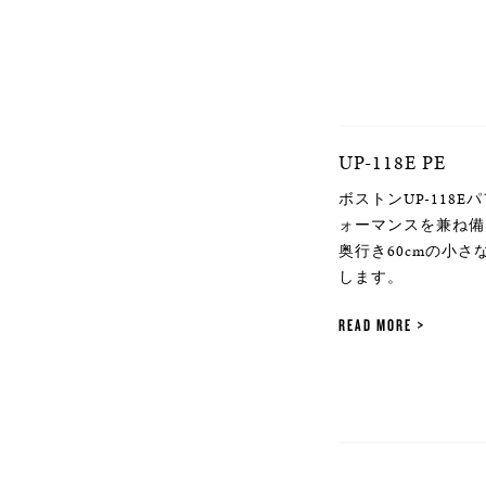
UP-118E PE
ボストンUP-118
ォーマンスを兼ね備
奥行き60cmの小
します。
READ MORE