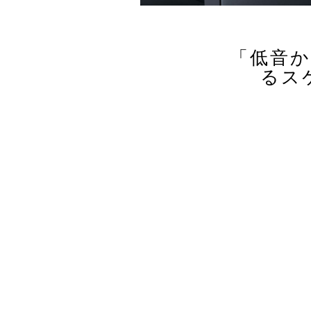
「低音
るス