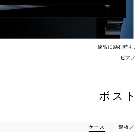
練習に励む時も
ピア
ボス
ケース
響板／